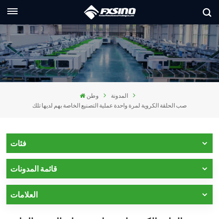
العربية
lish
nçais
المدونة
وطن
utsch
صب الحلقة الكروية لمرة واحدة عملية التصنيع الخاصة بهم لديها تلك
сский
liano
فئات
pañol
قائمة المدونات
العر
العلامات
本語