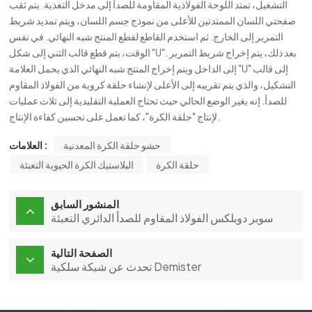
التشغيل، تمتد اللوحة الفولاذية المقاومة للصدأ إلى مدخل التغذية. يتم ثقب
صفحتي اللسان الممتدتين للأعلى من نموذج جسم اللسان، ويتم تمديد شريط
التمرير إلى الخارج. ثم استخدم القاطع لقطع المنتج شبه النهائي. في نفس
الوقت، يتم قطع قالب الثني إلى شكل "U". بعد ذلك، يتم إخراج شريط التمرير
إلى الداخل ويتم إخراج المنتج شبه النهائي الذي يحمل العلامة "U" إلى قالب
التشكيل، والذي يتم تقريبه إلى الأعلى لإنشاء حلقة كروية من الفولاذ المقاوم
للصدأ. إنه يغير الوضع الحالي حيث تحتاج العملية التقليدية إلى ثلاث عمليات
لإنتاج "حلقة الكرة"، كما تعمل على تحسين كفاءة الإنتاج.
حشو حلقة الكرة المعدنية
العلامات :
حلقة الكرة
البلاستيك الكرة الحيوية التعبئة
المنشور السابق
سوبر دوبلكس الفولاذ المقاوم للصدأ الدائري التعبئة
الصفحة التالية
تحدث عن شبكة سلكية Demister