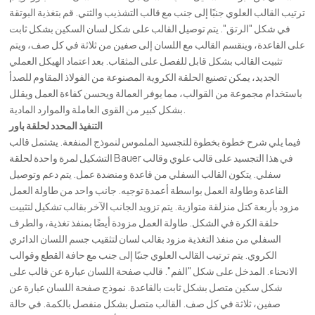
ترتيب القالب العلوي جنبًا إلى جنب مع قالب التشذيب والثني. قم بتغذية البوتقة
في شكل "الرتق". يتم توصيل القالب على شكل لسان السكين بشكل ثابت
على القاعدة، وينقسم القالب مع اللسان إلى صفين من ثلاثة في كل صف، ويتم
تثبيت القالب بشكل قابل للفصل على المثقاب. بعد اعتماد الهيكل العملي
الجديد، يمكن تصنيع الحلقة الكروية المصنوعة من الفولاذ المقاوم للصدأ
باستخدام مجموعة من القوالب، مما يوفر العمالة ويحسن كفاءة العمل ويقلل
بشكل كبير من القوى العاملة والموارد المادية.
التنفيذ المحدد لحلقة باور
فيما يلي شرح خطوة بخطوة للتجسيد الملموس لنموذج المنفعة. يشتمل قالب
التشكيل لمرة واحدة لحلقة Bauer في هذا التجسيد على قالب علوي وقالب
سفلي. يتكون القالب السفلي من قاعدة ومنضدة عمل. يتم دعم وتوصيل
القاعدة وطاولة العمل بواسطة أعمدة توجيه. جانب واحد من طاولة العمل
مزود بأربعة كتل منزلقة متوازية. يتم تزويد الجانب الآخر بقالب تشكيل لتثبيت
حلقة الكرة في الشكل. طاولة العمل مزودة أيضًا بمنفذ تغذية، والطرف
السفلي من منفذ التغذية مزود بقالب لسان لتثقيب جسم اللسان الدائري
الكروي. يتم ترتيب القالب العلوي جنبًا إلى جنب مع حافة القطع وقوالب
الانحناء. المدخل على شكل "الفم". قالب صفحة اللسان عبارة عن قالب على
شكل سكين متصل بشكل ثابت بالقاعدة. نموذج صفحة اللسان عبارة عن
صفين، ثلاثة في كل صف. القالب متصل بشكل منفصل بالكمة. في حالة