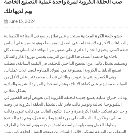
صب الحلقة الكروية لمرة واحدة عملية التصنيع الخاصة
국의
بهم لديها تلك
文
June 13, 2024
حشو حلقة الكرة المعدنية
يستخدم على نطاق واسع في الصناعة الكيميائية
والصناعات الأخرى، لاستخدامه في الفصل المتوسط، وهو تحسين على أساس
حلقة لاسي، يحتوي الجدار الدائري على صفين من النوافذ ذات لسان ممتد، كل
نافذة بها خمسة ألسنة، هذا النوع من الترتيب يحسن توزيع الغاز والسائل
ويستفيد بشكل كامل من السطح الداخلي للحلقة. في التقنية السابقة، يتطلب
تصنيع الحلقات الكروية المصنوعة من الفولاذ المقاوم للصدأ ثلاث عمليات،
وهي الكسر والثني والتدوير، وبالتالي تتطلب مجموعتين على الأقل من
القوالب، مما يؤثر على كفاءة الإنتاج، وعدم استخدام الموارد البشرية والمادية
بشكل عقلاني.
يهدف اختراع عملية تصنيع جديدة للحلقة الكروية إلى تعويض أوجه القصور في
التكنولوجيا الحالية وتوفير قالب قادر على تشكيل الحلقة الكروية في وقت
واحد. يتم تشكيل حلقة الكرة مرة واحدة. يتكون القالب من قالب علوي وقالب
سفلي، ويتكون القالب السفلي من قاعدة وطاولة عمل، ويتم دعم القاعدة
وطاولة العمل وتوصيلهما بواسطة أعمدة توجيه، ويتم استخدام الطرف
السفلي من البوتقة لتشكيل قالب اللسان من صفحة اللسان لحلقة باور، ويتم