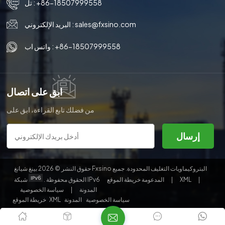
+86-18507999558
تل :
sales@fxsino.com
البريد الإلكتروني :
+86-18507999558
واتس اب :
ابق على اتصال
من فضلك تابع القراءة، ابق على
اطلاع، اشترك، ونحن نرحب بك لتخبرنا
برأيك.
إرسال
حقوق النشر © 2026 بينغ شيانغ Fxsino البتروكيماويات التغليف المحدودة. جميع
|
XML
|
خريطة الموقع
شبكة IPv6 المدعومة
الحقوق محفوظة .
المدونة
|
سياسة الخصوصية
سياسة الخصوصية
المدونة
XML
خريطة الموقع