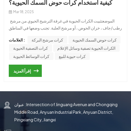
كيفية استخدام كرات حوض السمك الحيوية؟
국의
Mar 18, 2025
文
الموضعتثبيت الكرات الحيوية في غرفة الترشيح الحيوي من مرشح
رطب/جاف ، خزان الحوض ، أو مرشح العلبة. تجنب وضعها في المناطق
ذات التدفق القوي للمياه ، لأن هذا يمكن أن يفرز البكتيريا.كميةاستخدم
كرات حوض السمك الحيوية
كرات مرشح البركة
العلامات :
عدد مناسب من الكرات الحيوية بناءً على حجم الخزان وحمله الحيوي
الكرات الحيوية تصفية وسائل الإعلام
كرات التصفية الحيوية
(عدد إنتاج الأسماك والنفايات).صيانةشطف الكرات الحيوية بشكل
دوري في ماء الخزان لإزالة الحطام ، ولكن تجنب الإفراط في التنظيف
كرات حيوية للبيع
كرات الوسائط الحيوية
للحفاظ على البكتيريا المفيدة.مزيج مع وسائل الإعلام الأخرىزوج
الكرات الحيوية مع وسائط الترشيح الميكانيكية والكيميائية (على سبيل
إقرأ المزيد
المثال ، خيط المرشح ، الكربون المنشط) لترشيح المياه الشامل.
عنوان : Intersection of Jinguang Avenue and Chongqing
Middle Road, Anyuan Industrial Park, Anyuan District,
Pingxiang City, Jiangxi