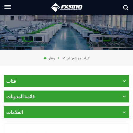
العربية
lish
nçais
كرات مرشح البركة
وطن
utsch
сский
فئات
liano
قائمة المدونات
pañol
العلامات
العر
本語