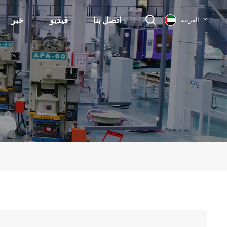
اتصل بنا
فيديو
خبر
العربية
English
français
Deutsch
русский
italiano
español
العربية
日本語