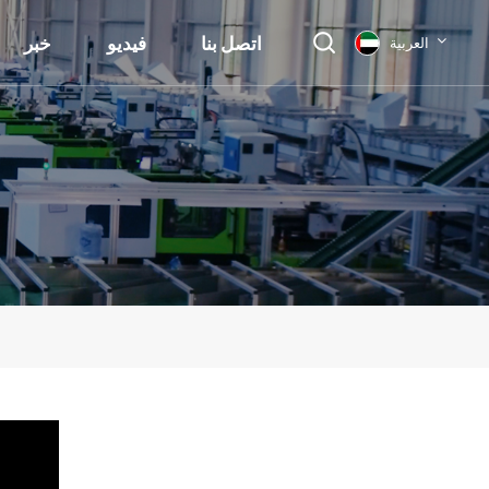
اتصل بنا
فيديو
خبر
العربية
English
français
Deutsch
русский
italiano
español
العربية
日本語