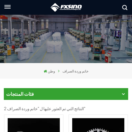
العربية
lish
nçais
utsch
خاتم وردة الصراف
وطن
сский
liano
فئات المنتجات
pañol
2 النتائج التي تم العثور عليها ل "خاتم وردة الصراف"
العر
本語