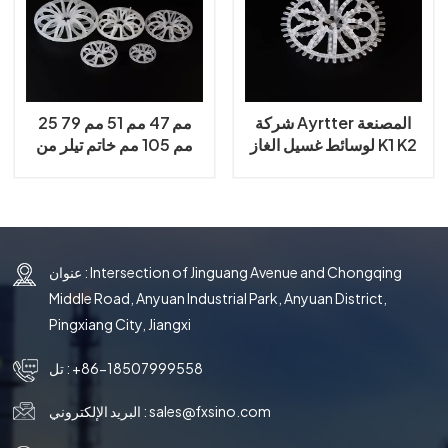
국의
文
شركة Ayrtter المصنعة
25 مم 47 مم 51 مم 79
لوسائط غسيل الغاز K1 K2
مم 105 مم خاتم تيلر من
حلقة وردة Teller
البولي بروبيلين خاتم تيلر
روزيت
عنوان : Intersection of Jinguang Avenue and Chongqing
Middle Road, Anyuan Industrial Park, Anyuan District,
Pingxiang City, Jiangxi
+86-18507999558
تل :
sales@fxsino.com
البريد الإلكتروني :