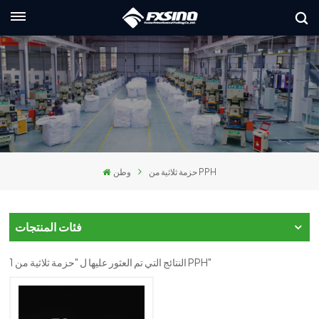
العربية
lish
nçais
utsch
حزمة ثلاثية من PPH
وطن
сский
liano
فئات المنتجات
pañol
1 النتائج التي تم العثور عليها ل "حزمة ثلاثية من PPH"
العر
本語