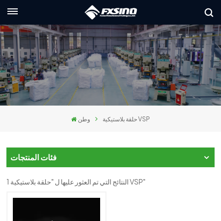
العربية
lish
nçais
utsch
حلقة بلاستيكية VSP
وطن
сский
liano
فئات المنتجات
pañol
1 النتائج التي تم العثور عليها ل "حلقة بلاستيكية VSP"
العر
本語