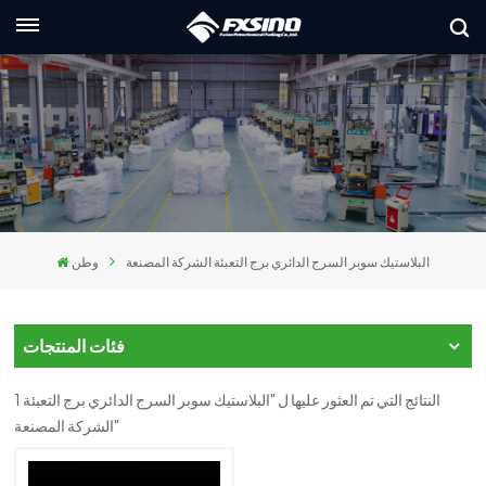
العربية
lish
nçais
utsch
البلاستيك سوبر السرج الدائري برج التعبئة الشركة المصنعة
وطن
сский
liano
فئات المنتجات
pañol
1 النتائج التي تم العثور عليها ل "البلاستيك سوبر السرج الدائري برج التعبئة
العر
الشركة المصنعة"
本語