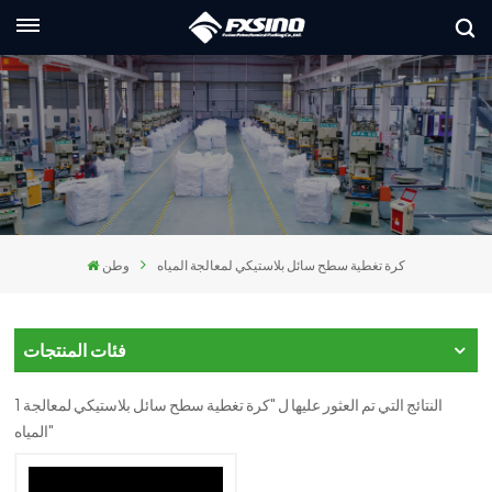
العربية
lish
nçais
utsch
كرة تغطية سطح سائل بلاستيكي لمعالجة المياه
وطن
сский
liano
فئات المنتجات
pañol
1 النتائج التي تم العثور عليها ل "كرة تغطية سطح سائل بلاستيكي لمعالجة
العر
المياه"
本語