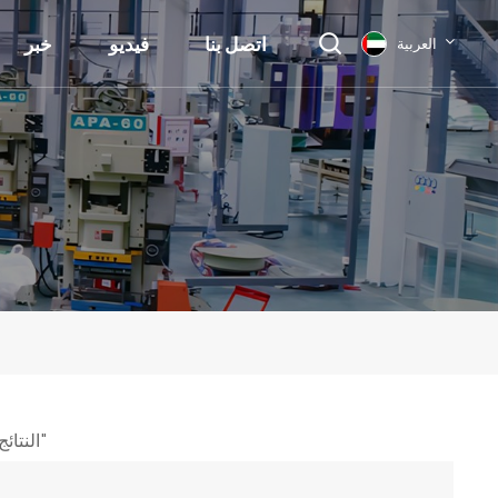
اتصل بنا
فيديو
خبر
العربية
English
français
Deutsch
русский
italiano
español
1 النتائج التي تم العثور عليها ل "الشركة المصنعة لتعبئة العمود الدائري المترافق المعدني"
العربية
日本語