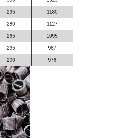
295
1180
280
1127
265
1095
235
987
200
976