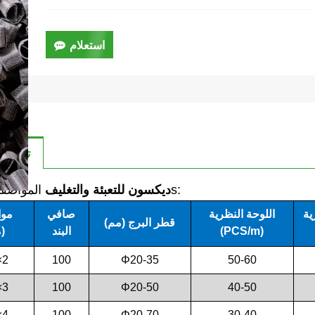
استعلام
تفاصيل 
s:
ديكسون للتعبئة والتغليف
المواصفا
ية
اللوحة النظرية
صافي
موا
قطر البرج (مم)
(PCS/m)
البند
(مم)
×2
100
Φ20-35
50-60
×3
100
Φ20-50
40-50
×4
100
Φ20-70
30-40