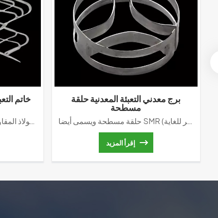
برج معدني التعبئة المعدنية حلقة
مسطحة
حلقة مسطحة ويسمى أيضا SMR (خاتم صغير للغاية)، إنها متقدمة التعبئة العشوائية في ال التعبئة برج العمود. لديها هيكل مماثل مع حلقة صغيرة تتالي، هناك لا هيكل التشفيه في الأعلى والأسفل. فإنه يمكن تحسين قوة التعبئة من خلال ضبط قوس الشفرة الداخلية. لديها هيكل تدفق معقول، ضغط منخفضانخفاض مؤكد وأداء نقل جماعي عالي. خاتم سوبر ميني لديه نوعين رئيسيين، والتي تسمي QH-1 و QH-2.
خاتم معدني سوبر راشيج هو نوع من التغليف العشوائي المعدني الفائق. يمكن تصنيعه من الفولاذ الكربوني أو الفولاذ المقاوم للصدأ. مادة الفولاذ المقاوم للصدأ متوفرة بعدة أنواع، مثل SS304، SS304L، SS410 وSS316. خاتم معدني سوبر راشيج يتميز بميكانيكا عالية القوة وقدرة التحميل الجيدة والسائل الموحد للغاز التوزيع.lt لديه قدرة تحميل أفضل من raschicring المعدنية. بالمقارنة مع التعبئة العشوائية العامة، حمولتها يتم زيادة القدرة بنسبة 30٪. ويتم تقليل انخفاض الضغط بنسبة 70%. حلقة معدنية فائقة السرعة مناسبة للتعبئة الثقيلة. نظرًا لتصميمها الانسيابي الفريد، فإنها تؤدي أداءً جيدًا في تجنب تكوين القطرات. يتميز هذا النوع من التعبئة العشوائية بكفاءة نقل جماعي ممتازة وتكاليف تشغيل منخفضة. يستخدم على نطاق واسع في صناعة البتروكيماويات والصناعات المعدنية وصناعات الكلور والقلويات والصناعات الكيميائية
إقرأ المزيد