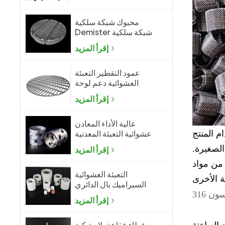
محبوك شبكة سلكية
Demister شبكة سلكية
ضباب المزيل
إقرأ المزيد
عمود التقطير التعبئة
العشوائية دعم لوحة
الشبكة
إقرأ المزيد
عالية الأداء المعادن
عشوائية التعبئة المعدنية
م المنتج
بال الدائري
لصغيرة.
إقرأ المزيد
 من مواد
التعبئة العشوائية
السيراميك بال الدائري
إقرأ المزيد
غطاء فقاعة بلاستيكية