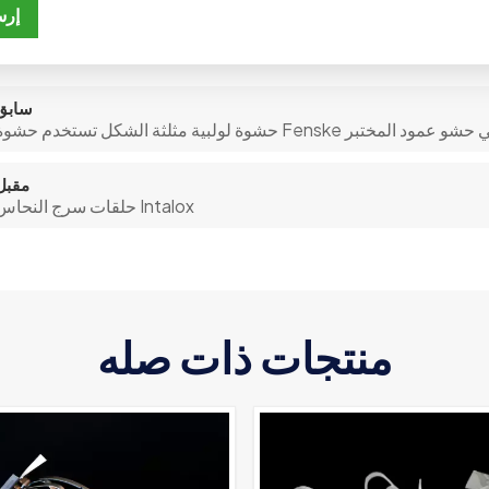
إرس
سابق
 تستخدم حشوة Fenske اللولبية في حشو عمود المختبر
مقبل
حلقات سرج النحاس Intalox
منتجات ذات صله