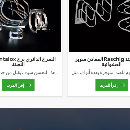
المعادن سوبر Raschig خاتم التعبئة
العشوائية
التعبئة
ونظرًا لأن شكل هذه العبوة يشبه السرج، فإنه يسمى حلقة السرج أو خاتم بيرل. ال أقدم مادة لحلقة السرج هي السيراميك. في تطبيقنا الفعلي، عندما يتدفق الغاز إلى الأعلى، سوف يتدفق السائل إلى الأسفل مع قناة القوس. هذه طريقة الحركة سوف تقليل حدوث تدفق الجدار بشكل مباشر. ومع ذلك، يتسبب الإطار الخارجي المقوس أيضًا التداخل والتجسير. ولذلك قام العلماء بتغيير الطرفين إلى نوع مستطيل سطح الاتصال. وهذا التحسن سوف يقلل من حدوث الجسور.
إقرأ المزيد
إقرأ المزيد