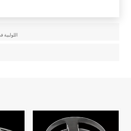
حشوة لولبية مثلثة الشكل