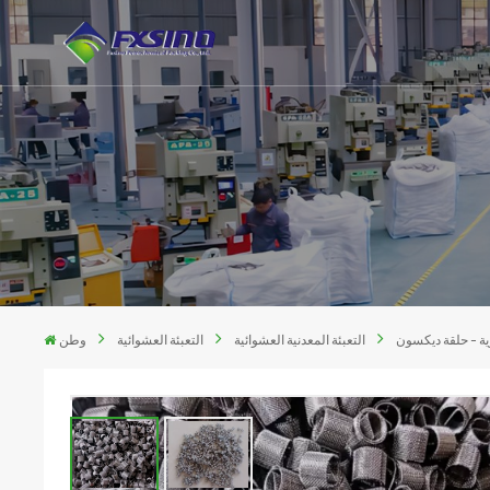
رية - حلقة ديكسون
التعبئة المعدنية العشوائية
التعبئة العشوائية
وطن