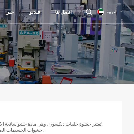
اتصل بنا
فيديو
خبر
العربية
English
français
Deutsch
русский
italiano
español
العربية
تُعتبر حشوة حلقات ديكسون، وهي مادة حشو شائعة الاست
حشوات الجسيمات الصغيرة. وهي مصنوعة من صفائح معدنية، ويبلغ قطرها ارتفاعها.
日本語