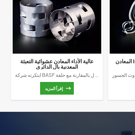
المعادن Intalox السرج الدائري برج
عالية الأداء المعادن عشوائية التعبئة
المعدنية بال الدائري
ابتكرته شركة BASF الألمانية الجيل الأول للتعبئة العشوائية. ل بالمقارنة مع حلقة Raschig، فإن التحسن الأكثر أهمية هو زيادة صفين ligule إلى الداخل. إنه يعزز سيولة الغاز السائل ويحسن كتلة تعبئة البرج أداء النقل.
إقرأ المزيد