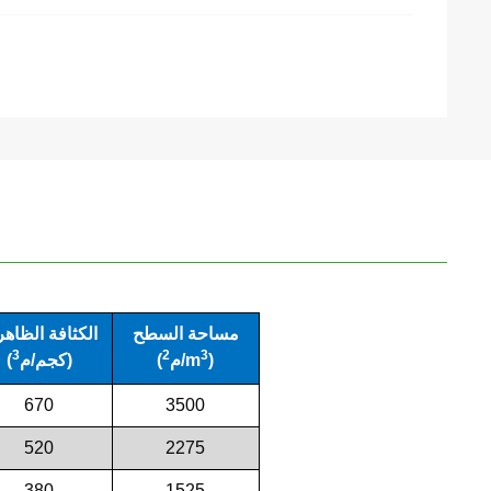
한국의
中文
مساحة السطح
الكثافة الظاهر
3
2
3
)
/m
(م
)
(كجم/م
670
3500
520
2275
380
1525