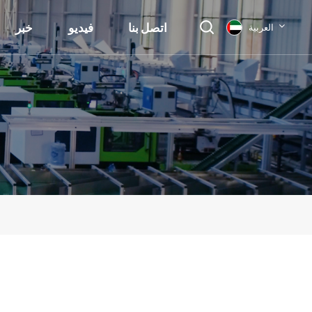
اتصل بنا
فيديو
خبر
العربية
English
français
Deutsch
русский
italiano
español
العربية
日本語