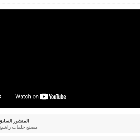
المنشور السابق
مصنع حلقات راشيج