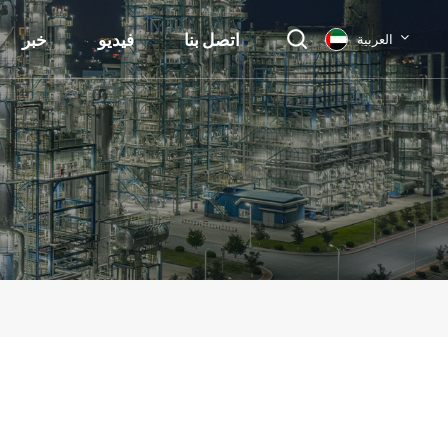
اتصل بنا
فيديو
خبر
العربية
English
français
Deutsch
русский
italiano
español
العربية
日本語