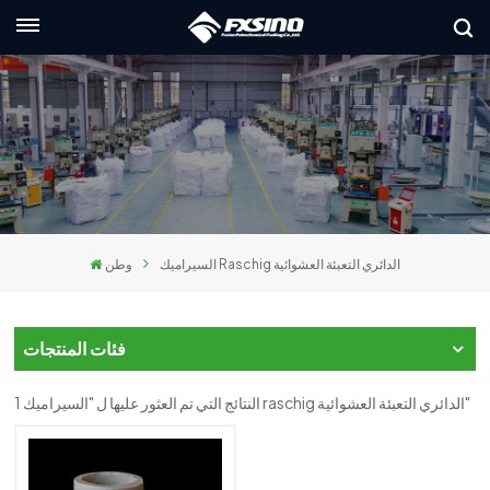
العربية
lish
nçais
utsch
السيراميك Raschig الدائري التعبئة العشوائية
وطن
сский
liano
فئات المنتجات
pañol
1 النتائج التي تم العثور عليها ل "السيراميك raschig الدائري التعبئة العشوائية"
العر
本語